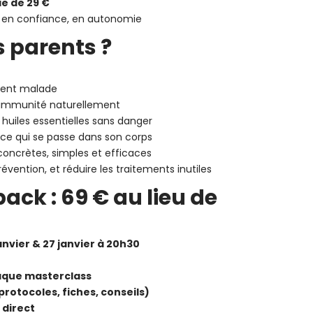
e de 29 €
, en confiance, en autonomie
s parents ?
vent malade
 immunité naturellement
s huiles essentielles sans danger
ce qui se passe dans son corps
concrètes, simples et efficaces
révention, et réduire les traitements inutiles
pack : 69 € au lieu de
janvier & 27 janvier à 20h30
haque masterclass
rotocoles, fiches, conseils)
direct