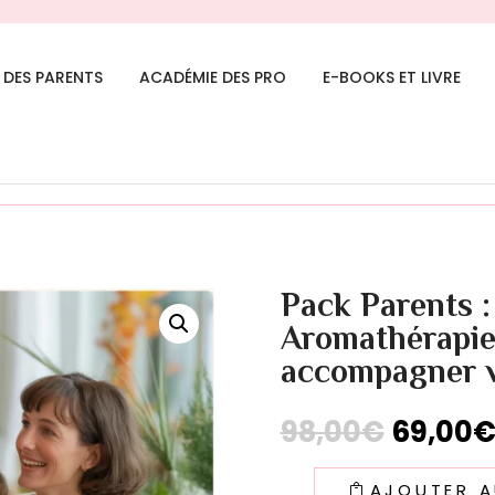
 DES PARENTS
ACADÉMIE DES PRO
E-BOOKS ET LIVRE
– KARANDJA» a été ajouté à votre panier.
Pack Parents 
Aromathérapie 
accompagner v
Le
98,00
€
69,00
prix
initial
AJOUTER A