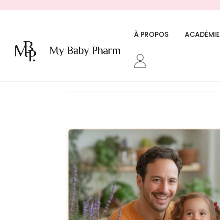
À PROPOS
ACADÉMIE
«Macérât huileux bio CALENDULA 
68