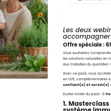
était :
98,00€
.
.
Les deux webin
accompagner v
Offre spéciale : 6
Vous souhaitez comprendre vo
les solutions naturelles en
aux maladies du quotidien 
Avec ce pack, vous accéde
en LIVE, complémentaires 
confiant(e) et serein(e)
Durée totale du pack : 6
he
1. Masterclas
système immun