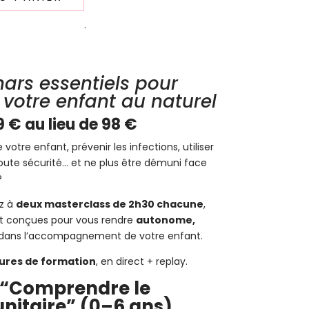
est :
.
69,00€.
.
ars essentiels pour
otre enfant au naturel
9 € au lieu de 98 €
tre enfant, prévenir les infections, utiliser
 toute sécurité… et ne plus être démuni face
?
z à
deux masterclass de 2h30 chacune
,
et conçues pour vous rendre
autonome,
dans l’accompagnement de votre enfant.
ures de formation
, en direct + replay.
s “Comprendre le
itaire” (0–6 ans)