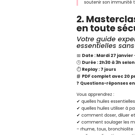
soutenir son immunité t
2. Mastercl
en toute séc
Votre guide expert
essentielles sans
📅
Date : Mardi 27 janvier
🕒
Durée : 2h30 à 3h selon
⏱️
Replay : 7 jours
📘
PDF complet avec 20 pr
❓
Questions-réponses en 
Vous apprendrez :
✔ quelles huiles essentielles
✔ quelles huiles utiliser à pa
✔ comment doser, diluer e
✔ comment soulager les ma
– rhume, toux, bronchioli