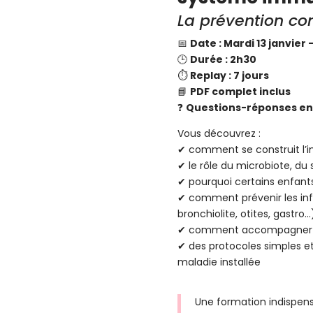
La prévention co
📅
Date : Mardi 13 janvier
🕒
Durée : 2h30
⏱️
Replay : 7 jours
📘
PDF complet inclus
❓
Questions-réponses en 
Vous découvrez :
✔ comment se construit l’i
✔ le rôle du microbiote, du
✔ pourquoi certains enfan
✔ comment prévenir les inf
bronchiolite, otites, gastro…
✔ comment accompagner un
✔ des protocoles simples et 
maladie installée
Une formation indispen