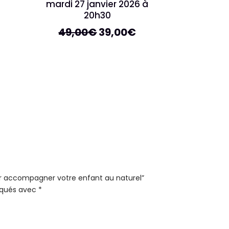
mardi 27 janvier 2026 à
20h30
Le
Le
49,00
€
39,00
€
prix
prix
initial
actuel
était :
est :
49,00€.
39,00€.
our accompagner votre enfant au naturel”
diqués avec
*