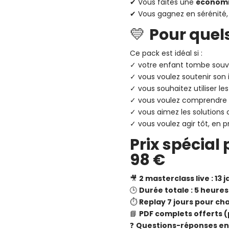
✔ Vous faites une
économi
✔ Vous gagnez en sérénité
💛
Pour quel
Ce pack est idéal si :
✓ votre enfant tombe sou
✓ vous voulez soutenir son
✓ vous souhaitez utiliser le
✓ vous voulez comprendre 
✓ vous aimez les solutions 
✓ vous voulez agir tôt, en p
Prix spécial 
98 €
🎥
2 masterclass live : 13 
🕒
Durée totale : 5 heures
⏱️
Replay 7 jours pour c
📘
PDF complets offerts (p
❓
Questions-réponses en 