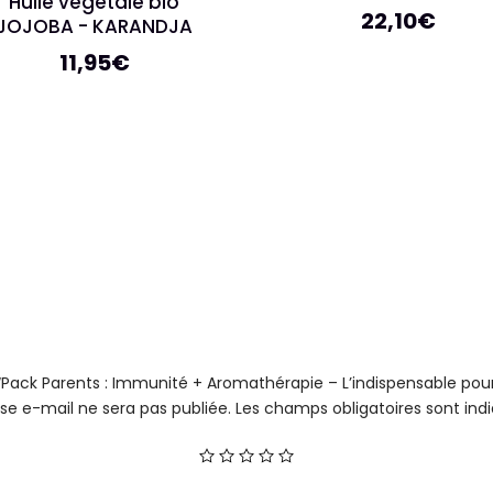
Huile végétale bio
22,10
€
JOJOBA - KARANDJA
11,95
€
ur “Pack Parents : Immunité + Aromathérapie – L’indispensable p
se e-mail ne sera pas publiée.
Les champs obligatoires sont in