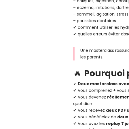
– coliques, digestion, const
– eczéma, irritations, dartre
– sommeil, agitation, stress
– poussées dentaires
✔ comment utiliser les hydr
✔ quelles erreurs éviter ab
Une masterclass rassura
les parents.
🔥
Pourquoi 
✔
Deux masterclass avec
✔ Vous comprenez + vous s
✔ Vous devenez
réelleme
quotidien
✔ Vous recevez
deux PDF 
✔ Vous bénéficiez de
deux 
✔ Vous avez les
replay 7 j