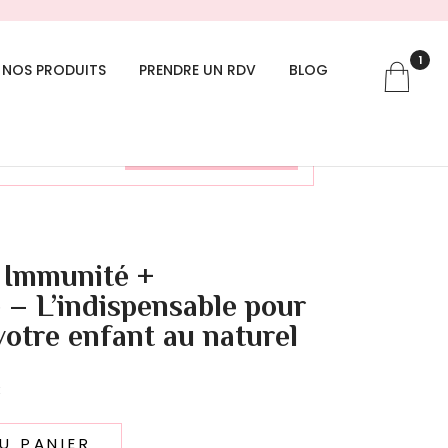
1
NOS PRODUITS
PRENDRE UN RDV
BLOG
Voir le panier
: Immunité +
– L’indispensable pour
otre enfant au naturel
Le
€
prix
actuel
U PANIER