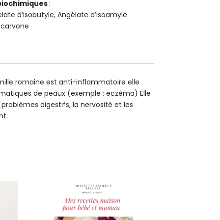
 biochimiques
:
élate d’isobutyle, Angélate d’isoamyle
nocarvone
mille romaine est anti-inflammatoire elle
ématiques de peaux (exemple : eczéma) Elle
s problèmes digestifs, la nervosité et les
nt.