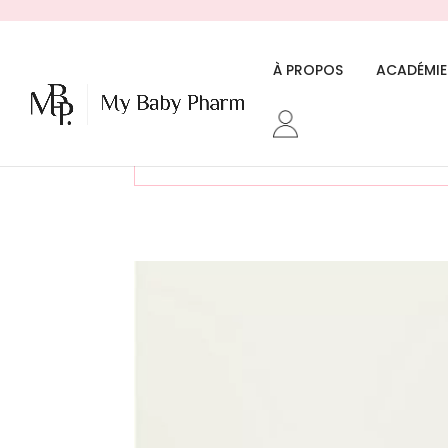
À PROPOS
ACADÉMIE
«Beurre végétal bio COCO – KARA
68