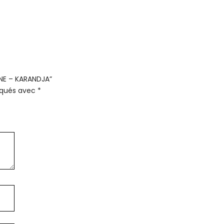
INE – KARANDJA”
diqués avec
*