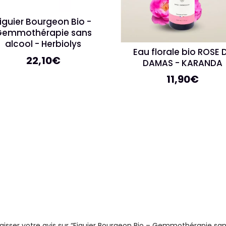
iguier Bourgeon Bio -
Gemmothérapie sans
alcool - Herbiolys
Eau florale bio ROSE 
22,10
€
DAMAS - KARANDA
11,90
€
laisser votre avis sur “Figuier Bourgeon Bio – Gemmothérapie sans