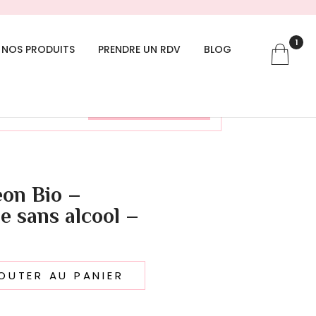
1
NOS PRODUITS
PRENDRE UN RDV
BLOG
6 à 20h30» a
Voir le panier
eon Bio –
 sans alcool –
OUTER AU PANIER