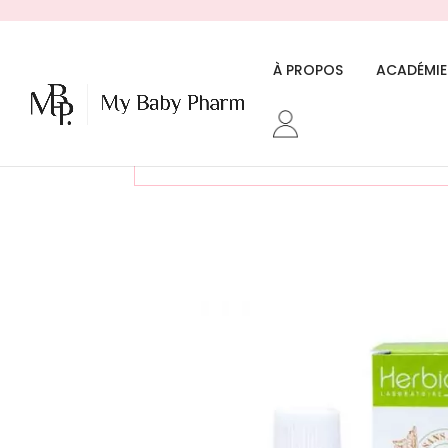
À PROPOS
ACADÉMIE
«Utiliser les huiles essentielles 
été ajouté à votre panier.
68