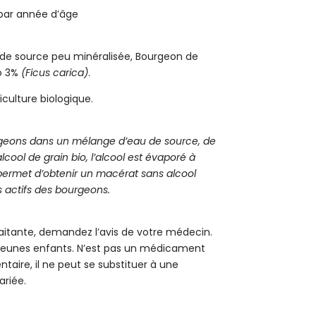
 par année d’âge
 de source peu minéralisée, Bourgeon de
io 3%
(Ficus carica)
.
riculture biologique.
geons dans un mélange d’eau de source, de
lcool de grain bio, l’alcool est évaporé à
ermet d’obtenir un macérat sans alcool
s actifs des bourgeons.
laitante, demandez l’avis de votre médecin.
s jeunes enfants. N’est pas un médicament
aire, il ne peut se substituer à une
ariée.