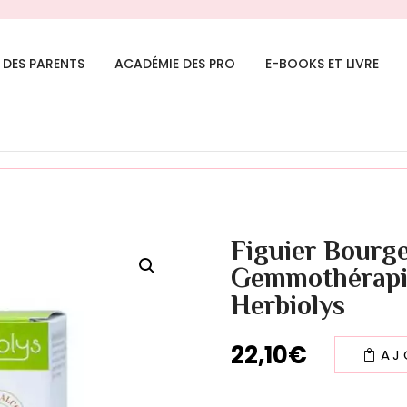
 DES PARENTS
ACADÉMIE DES PRO
E-BOOKS ET LIVRE
en toute sécurité dès 3 mois – mardi 27 janvier 202
Figuier Bourg
Gemmothérapie
Herbiolys
22,10
€
AJ