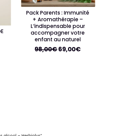
Pack Parents : Immunité
+ Aromathérapie –
L’indispensable pour
DE
accompagner votre
enfant au naturel
Le
Le
98,00
€
69,00
€
prix
prix
initial
actuel
était :
est :
98,00€.
69,00€.
 alcool – Herbiolys”