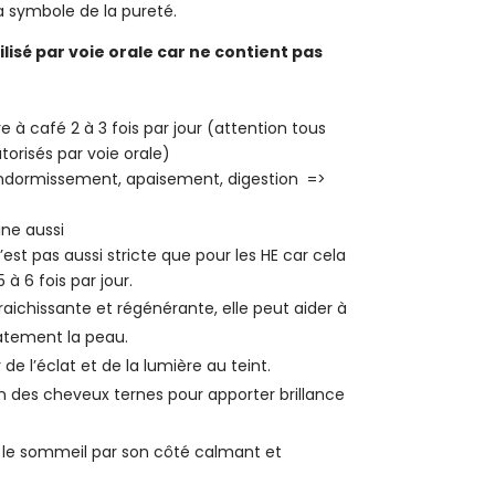
la symbole de la pureté.
lisé par voie orale car ne contient pas
re à café 2 à 3 fois par jour (attention tous
torisés par voie orale)
’endormissement, apaisement, digestion =>
ine aussi
est pas aussi stricte que pour les HE car cela
 à 6 fois par jour.
fraichissante et régénérante, elle peut aider à
catement la peau.
de l’éclat et de la lumière au teint.
in des cheveux ternes pour apporter brillance
er le sommeil par son côté calmant et