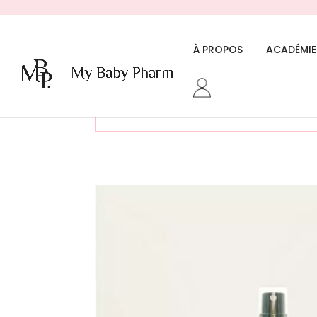
À PROPOS
ACADÉMIE
«Mes défenses naturelles» a été 
68