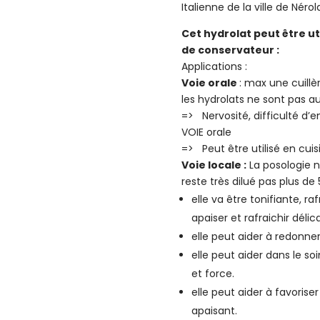
Italienne de la ville de Néro
Cet hydrolat peut être uti
de conservateur :
Applications :
Voie orale
: max une cuillè
les hydrolats ne sont pas au
=> Nervosité, difficulté d
VOIE orale
=> Peut être utilisé en cuis
Voie locale :
La posologie n’
reste très dilué pas plus de 5
elle va être tonifiante, ra
apaiser et rafraichir déli
elle peut aider à redonner 
elle peut aider dans le so
et force.
elle peut aider à favoris
apaisant.