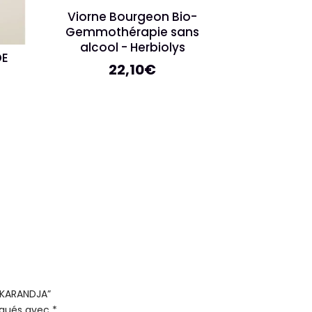
Viorne Bourgeon Bio-
Gemmothérapie sans
alcool - Herbiolys
DE
22,10
€
– KARANDJA”
diqués avec
*