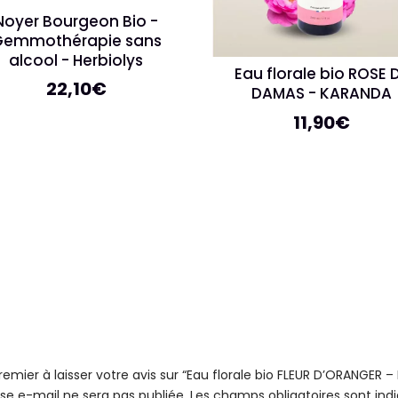
Noyer Bourgeon Bio -
Gemmothérapie sans
alcool - Herbiolys
Eau florale bio ROSE 
22,10
€
DAMAS - KARANDA
11,90
€
remier à laisser votre avis sur “Eau florale bio FLEUR D’ORANGER 
se e-mail ne sera pas publiée.
Les champs obligatoires sont in